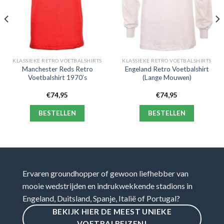
KLASSIEKE RETRO VOETBALSHIRTS
KLASSIEKE RETRO VOETBALSHIRTS
Manchester Reds Retro
Engeland Retro Voetbalshirt
Voetbalshirt 1970’s
(Lange Mouwen)
€
74,95
€
74,95
BESTELLEN
BESTELLEN
Ervaren groundhopper of gewoon liefhebber van
mooie wedstrijden en indrukwekkende stadions in
Engeland, Duitsland, Spanje, Italië of Portugal?
BEKIJK HIER DE MEEST UNIEKE
VOETBALREIZEN!