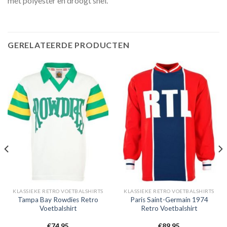
met polyester en droogt snel.
GERELATEERDE PRODUCTEN
KLASSIEKE RETRO VOETBALSHIRTS
KLASSIEKE RETRO VOETBALSHIRTS
Tampa Bay Rowdies Retro
Paris Saint-Germain 1974
Voetbalshirt
Retro Voetbalshirt
€
74,95
€
89,95