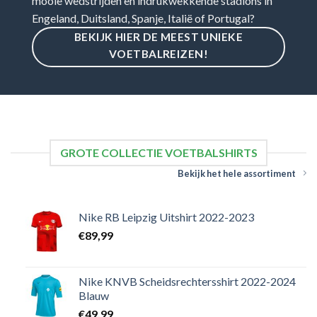
mooie wedstrijden en indrukwekkende stadions in
Engeland, Duitsland, Spanje, Italië of Portugal?
BEKIJK HIER DE MEEST UNIEKE
VOETBALREIZEN!
GROTE COLLECTIE VOETBALSHIRTS
Bekijk het hele assortiment
Nike RB Leipzig Uitshirt 2022-2023
€
89,99
Nike KNVB Scheidsrechtersshirt 2022-2024
Blauw
€
49,99