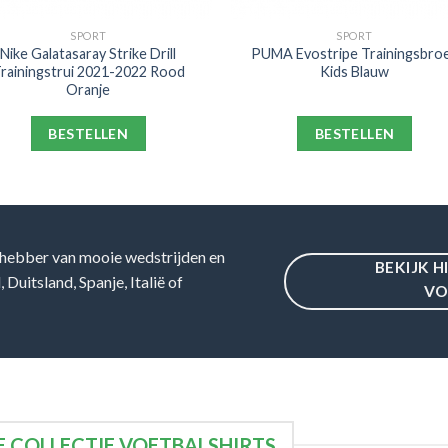
SPORT
SPORT
Nike Galatasaray Strike Drill
PUMA Evostripe Trainingsbro
rainingstrui 2021-2022 Rood
Kids Blauw
Oranje
BESTELLEN
BESTELLEN
hebber van mooie wedstrijden en
BEKIJK H
Duitsland, Spanje, Italië of
VO
 COLLECTIE VOETBALSHIRTS