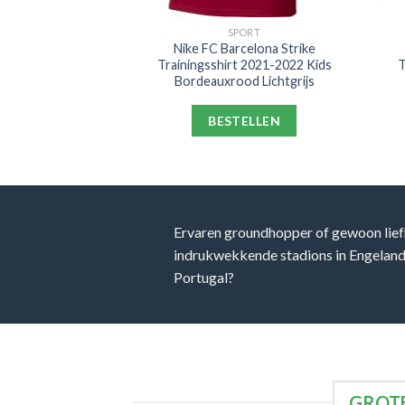
PORT
SPORT
ential Logo
Nike FC Barcelona Strike
 FL cl Kids Grijs
Trainingsshirt 2021-2022 Kids
T
Bordeauxrood Lichtgrijs
ELLEN
BESTELLEN
Ervaren groundhopper of gewoon lief
indrukwekkende stadions in Engeland, 
Portugal?
GROTE