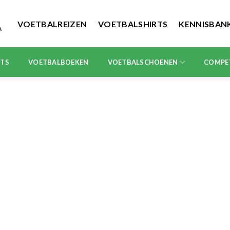
VOETBALREIZEN
VOETBALSHIRTS
KENNISBAN
RTS
VOETBALBOEKEN
VOETBALSCHOENEN
COMPE