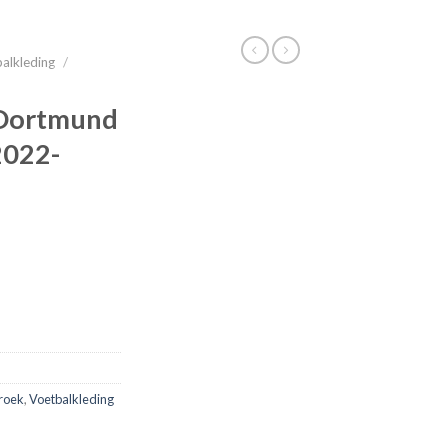
alkleding
/
Dortmund
2022-
roek
,
Voetbalkleding