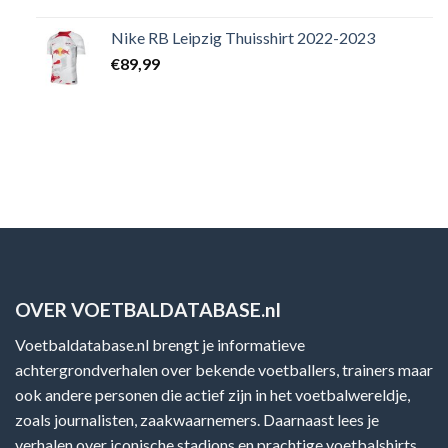
Nike RB Leipzig Thuisshirt 2022-2023
€
89,99
OVER VOETBALDATABASE.nl
Voetbaldatabase.nl brengt je informatieve
achtergrondverhalen over bekende voetballers, trainers maar
ook andere personen die actief zijn in het voetbalwereldje,
zoals journalisten, zaakwaarnemers. Daarnaast lees je
verhalen over iconische stadions en prachtige voetbalshirts.