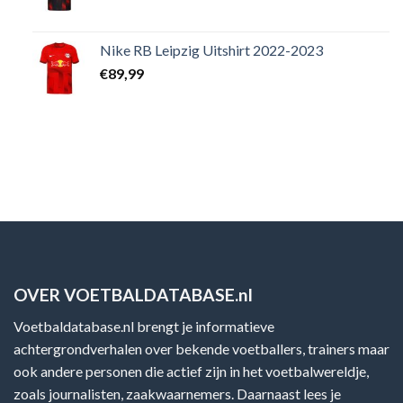
Nike RB Leipzig Uitshirt 2022-2023
€
89,99
OVER VOETBALDATABASE.nl
Voetbaldatabase.nl brengt je informatieve
achtergrondverhalen over bekende voetballers, trainers maar
ook andere personen die actief zijn in het voetbalwereldje,
zoals journalisten, zaakwaarnemers. Daarnaast lees je