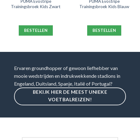
PUMA Evostripe
PUMA Evostripe
Trainingsbroek Kids Zwart
Trainingsbroek Kids Blauw
BESTELLEN
BESTELLEN
Ervaren groundhopper of gewoon liefhebber van
mooie wedstrijden en indrukwekkende stadions in
Engeland, Duitsland, Spanje, Italië of Portugal?
BEKIJK HIER DE MEEST UNIEKE
VOETBALREIZEN!