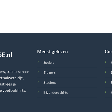
Meest gelezen
Co
E.nl
Spelers
rs, trainers maar
Trainers
oetbalwereldje,
Stadions
st lees je
e voetbalshirts.
Bijzondere shirts