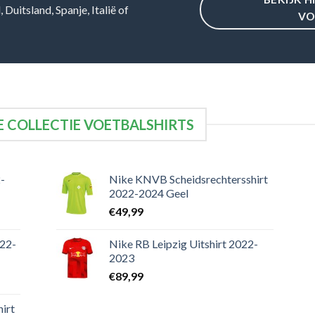
Duitsland, Spanje, Italië of
VO
 COLLECTIE VOETBALSHIRTS
-
Nike KNVB Scheidsrechtersshirt
2022-2024 Geel
€
49,99
022-
Nike RB Leipzig Uitshirt 2022-
2023
€
89,99
irt