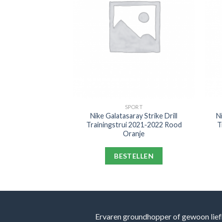
PORT
SPORT
e Trainingsbroek
Nike Galatasaray Strike Drill
N
 Zwart
Trainingstrui 2021-2022 Rood
T
Oranje
ELLEN
BESTELLEN
Ervaren groundhopper of gewoon lief