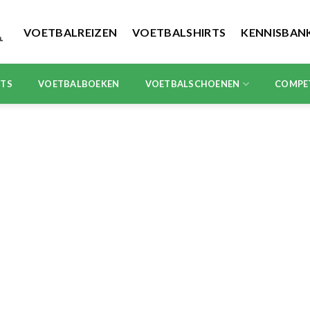
VOETBALREIZEN
VOETBALSHIRTS
KENNISBAN
RTS
VOETBALBOEKEN
VOETBALSCHOENEN
COMPE