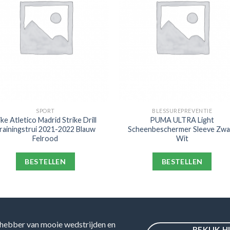
SPORT
BLESSUREPREVENTIE
ike Atletico Madrid Strike Drill
PUMA ULTRA Light
rainingstrui 2021-2022 Blauw
Scheenbeschermer Sleeve Zwa
Felrood
Wit
BESTELLEN
BESTELLEN
hebber van mooie wedstrijden en
BEKIJK H