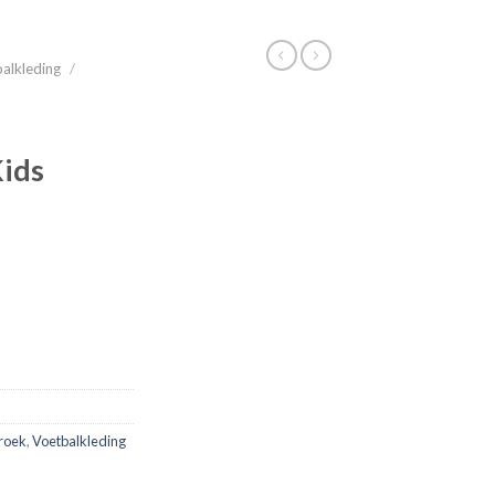
alkleding
/
Kids
roek
,
Voetbalkleding