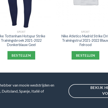
SPORT
SPORT
ike Tottenham Hotspur Strike
Nike Atletico Madrid Strike Dri
Trainingsbroek 2021-2022
Trainingstrui 2021-2022 Blau
Donkerblauw Geel
Felrood
BESTELLEN
BESTELLEN
hebber van mooie wedstrijden en
BEKIJK H
Duitsland, Spanje, Italië of
VO