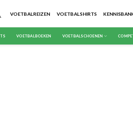
VOETBALREIZEN
VOETBALSHIRTS
KENNISBAN
RTS
VOETBALBOEKEN
VOETBALSCHOENEN
COMPE