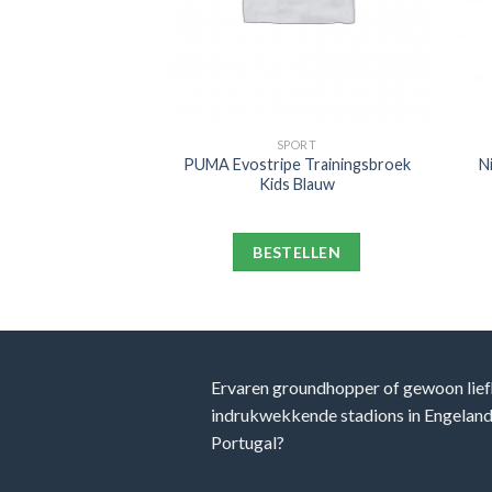
KKEN
SPORT
 Crew Sportsokken
PUMA Evostripe Trainingsbroek
N
ck Wit
Kids Blauw
ELLEN
BESTELLEN
Ervaren groundhopper of gewoon lief
indrukwekkende stadions in Engeland, 
Portugal?