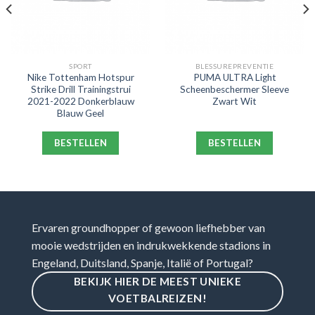
SPORT
BLESSUREPREVENTIE
Nike Tottenham Hotspur
PUMA ULTRA Light
Strike Drill Trainingstrui
Scheenbeschermer Sleeve
2021-2022 Donkerblauw
Zwart Wit
Blauw Geel
BESTELLEN
BESTELLEN
Ervaren groundhopper of gewoon liefhebber van
mooie wedstrijden en indrukwekkende stadions in
Engeland, Duitsland, Spanje, Italië of Portugal?
BEKIJK HIER DE MEEST UNIEKE
VOETBALREIZEN!