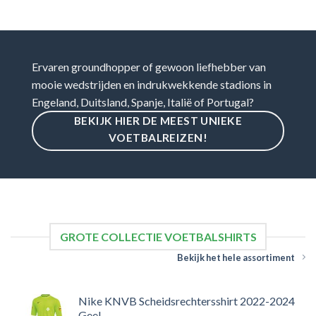
Ervaren groundhopper of gewoon liefhebber van
mooie wedstrijden en indrukwekkende stadions in
Engeland, Duitsland, Spanje, Italië of Portugal?
BEKIJK HIER DE MEEST UNIEKE
VOETBALREIZEN!
GROTE COLLECTIE VOETBALSHIRTS
Bekijk het hele assortiment
Nike KNVB Scheidsrechtersshirt 2022-2024
Geel