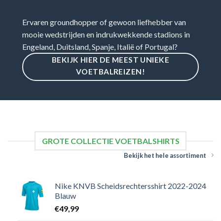
Ervaren groundhopper of gewoon liefhebber van
mooie wedstrijden en indrukwekkende stadions in
Engeland, Duitsland, Spanje, Italië of Portugal?
BEKIJK HIER DE MEEST UNIEKE
VOETBALREIZEN!
GROTE COLLECTIE VOETBALSHIRTS
Bekijk het hele assortiment
Nike KNVB Scheidsrechtersshirt 2022-2024
Blauw
€
49,99