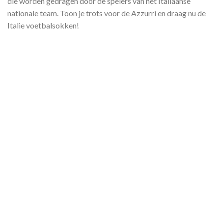
die worden gedragen door de spelers van het Italiaanse
nationale team. Toon je trots voor de Azzurri en draag nu de
Italie voetbalsokken!