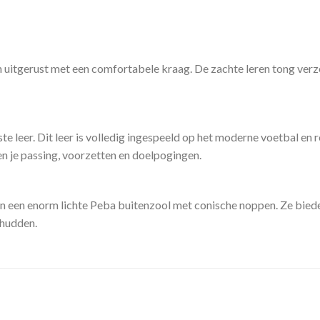
itgerust met een comfortabele kraag. De zachte leren tong verze
e leer. Dit leer is volledig ingespeeld op het moderne voetbal en 
n je passing, voorzetten en doelpogingen.
en enorm lichte Peba buitenzool met conische noppen. Ze bieden j
chudden.