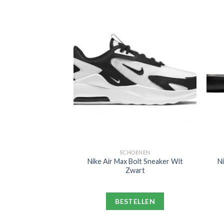
LIPPERS
SCHOENEN
ppers Shower Zwart
Nike Air Max Bolt Sneaker Wit
N
ergrijs
Zwart
ELLEN
BESTELLEN