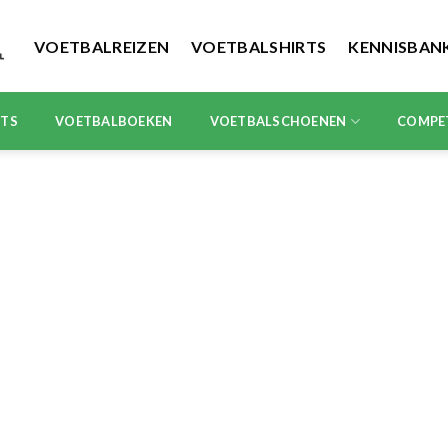
VOETBALREIZEN
VOETBALSHIRTS
KENNISBAN
RTS
VOETBALBOEKEN
VOETBALSCHOENEN
COMPE