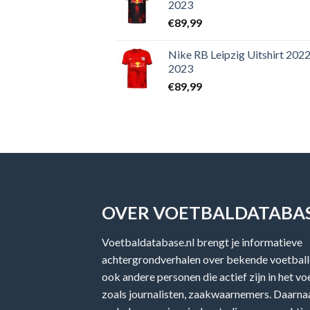
2023
€
89,99
Nike RB Leipzig Uitshirt 2022
2023
€
89,99
OVER VOETBALDATABAS
Voetbaldatabase.nl brengt je informatieve
achtergrondverhalen over bekende voetballe
ook andere personen die actief zijn in het v
zoals journalisten, zaakwaarnemers. Daarnaa