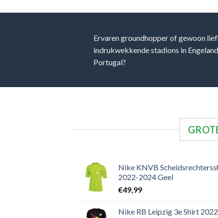
Ervaren groundhopper of gewoon lief
indrukwekkende stadions in Engeland, 
Portugal?
GROTE
Nike KNVB Scheidsrechterssh
2022-2024 Geel
€
49,99
Nike RB Leipzig 3e Shirt 2022