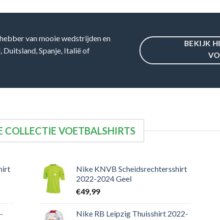
hebber van mooie wedstrijden en
BEKIJK H
Duitsland, Spanje, Italië of
VO
 COLLECTIE VOETBALSHIRTS
irt
Nike KNVB Scheidsrechtersshirt
2022-2024 Geel
€
49,99
-
Nike RB Leipzig Thuisshirt 2022-