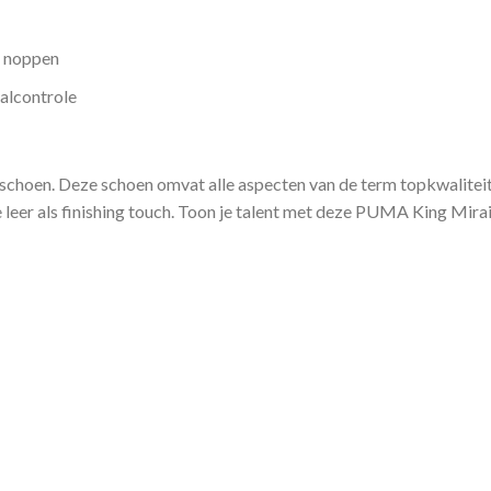
e noppen
alcontrole
choen. Deze schoen omvat alle aspecten van de term topkwalitei
e leer als finishing touch. Toon je talent met deze PUMA King Mir