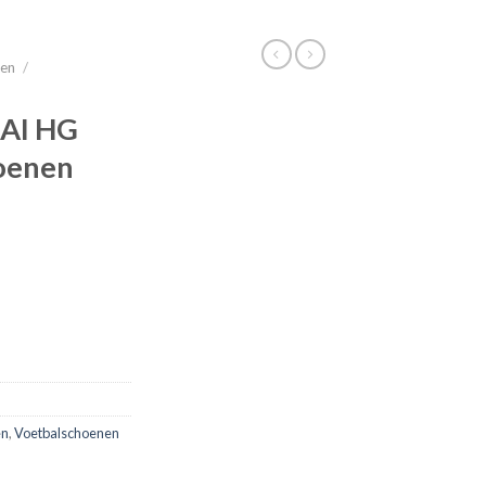
nen
/
AI HG
oenen
en
,
Voetbalschoenen