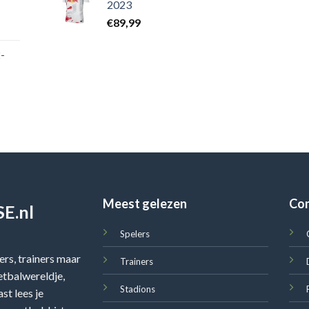
2023
€
89,99
-
Meest gelezen
Co
E.nl
Spelers
rs, trainers maar
Trainers
oetbalwereldje,
Stadions
st lees je