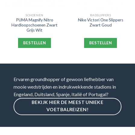
SCHOENEN
BADSLIPPERS
PUMA Magnify Nitro
Nike Victori One Slippers
Hardloopschoenen Zwart
Zwart Goud
Grijs Wit
BESTELLEN
BESTELLEN
Ervaren groundhopper of gewoon liefhebber van
mooie wedstrijden en indrukwekkende stadions in
Engeland, Duitsland, Spanje, Italië of Portugal?
BEKIJK HIER DE MEEST UNIEKE
VOETBALREIZEN!