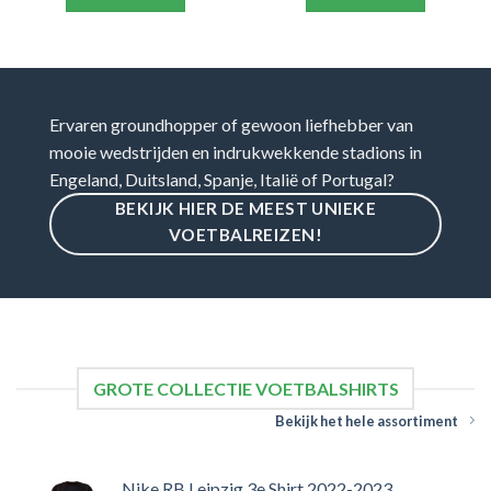
Ervaren groundhopper of gewoon liefhebber van
mooie wedstrijden en indrukwekkende stadions in
Engeland, Duitsland, Spanje, Italië of Portugal?
BEKIJK HIER DE MEEST UNIEKE
VOETBALREIZEN!
GROTE COLLECTIE VOETBALSHIRTS
Bekijk het hele assortiment
Nike RB Leipzig 3e Shirt 2022-2023