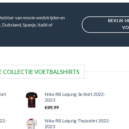
hebber van mooie wedstrijden en
BEKIJK H
Duitsland, Spanje, Italië of
VO
 COLLECTIE VOETBALSHIRTS
irt
Nike RB Leipzig 3e Shirt 2022-
2023
€
89,99
022-
Nike RB Leipzig Thuisshirt 2022-
2023