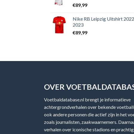
€
89,99
Nike RB Leipzig Uitshirt 2022
2023
€
89,99
OVER VOETBALDATABAS
Voetbaldatabase.nl brengt je informatieve
achtergrondverhalen over bekende voetballe
ook andere personen die actief zijn in het v
zoals journalisten, zaakwaarnemers. Daarnaa
verhalen over iconische stadions en prachtig