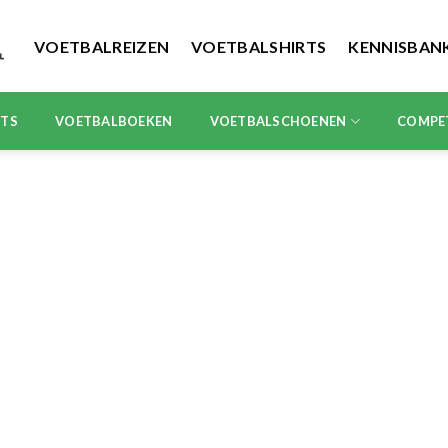
VOETBALREIZEN
VOETBALSHIRTS
KENNISBAN
RTS
VOETBALBOEKEN
VOETBALSCHOENEN
COMPE