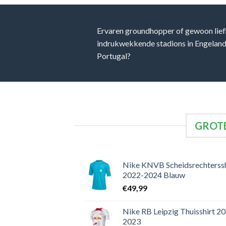
Ervaren groundhopper of gewoon lief
indrukwekkende stadions in Engeland, 
Portugal?
GROTE
Nike KNVB Scheidsrechterssh
2022-2024 Blauw
€
49,99
Nike RB Leipzig Thuisshirt 2
2023