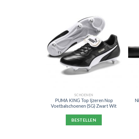
LIPPERS
SCHOENEN
ppers Shower Zwart
PUMA KING Top Ijzeren Nop
N
ergrijs
Voetbalschoenen (SG) Zwart Wit
ELLEN
BESTELLEN