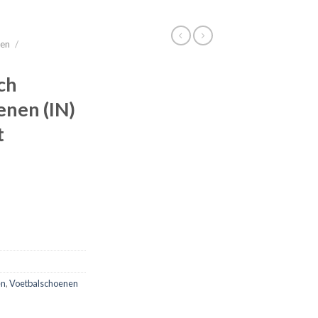
nen
/
ch
enen (IN)
t
en
,
Voetbalschoenen