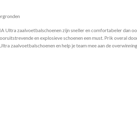
ergronden
ltra zaalvoetbalschoenen zijn sneller en comfortabeler dan ooit.
ooruitstrevende en explosieve schoenen een must. Prik overal door
ltra zaalvoetbalschoenen en help je team mee aan de overwinning