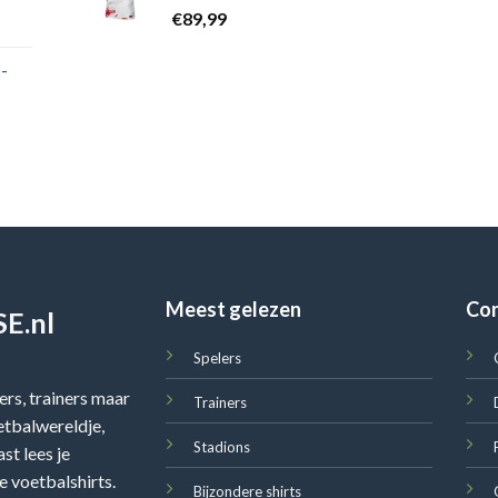
€
89,99
-
Meest gelezen
Co
E.nl
Spelers
rs, trainers maar
Trainers
oetbalwereldje,
Stadions
st lees je
e voetbalshirts.
Bijzondere shirts