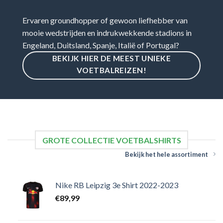
Ervaren groundhopper of gewoon liefhebber van
mooie wedstrijden en indrukwekkende stadions in
Engeland, Duitsland, Spanje, Italië of Portugal?
BEKIJK HIER DE MEEST UNIEKE
VOETBALREIZEN!
GROTE COLLECTIE VOETBALSHIRTS
Bekijk het hele assortiment
Nike RB Leipzig 3e Shirt 2022-2023
€
89,99