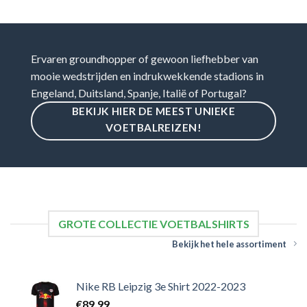
Ervaren groundhopper of gewoon liefhebber van
mooie wedstrijden en indrukwekkende stadions in
Engeland, Duitsland, Spanje, Italië of Portugal?
BEKIJK HIER DE MEEST UNIEKE
VOETBALREIZEN!
GROTE COLLECTIE VOETBALSHIRTS
Bekijk het hele assortiment
Nike RB Leipzig 3e Shirt 2022-2023
€
89,99