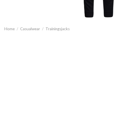
Home
/
Casualwear
/
Trainingsjacks