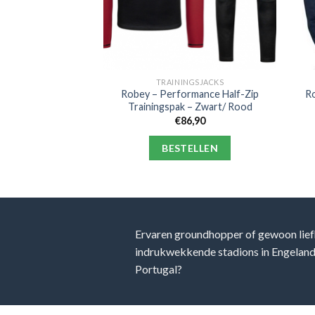
NGSJACKS
TRAININGSJACKS
Cosmos Retro
Robey – Performance Half-Zip
Ro
ingsjack
Trainingspak – Zwart/ Rood
4,95
€
86,90
ELLEN
BESTELLEN
Ervaren groundhopper of gewoon lief
indrukwekkende stadions in Engeland, 
Portugal?