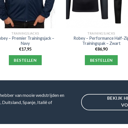
TRAININGSJACKS
TRAININGSJACKS
bey – Premier Trainingsjack –
Robey – Performance Half-Zi
Navy
Trainingspak – Zwart
€
17,95
€
86,90
BESTELLEN
BESTELLEN
hebber van mooie wedstrijden en
BEKIJK H
Duitsland, Spanje, Italië of
VO