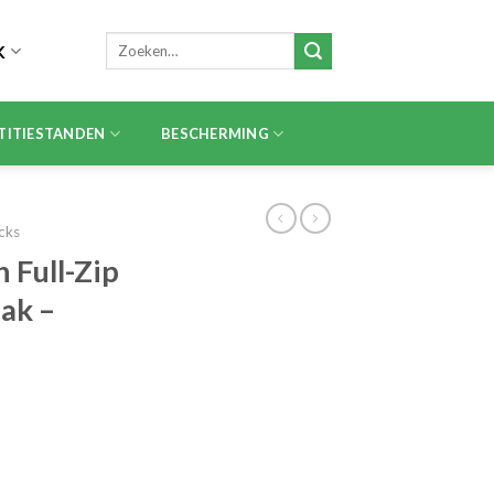
Zoeken
K
naar:
TITIESTANDEN
BESCHERMING
acks
 Full-Zip
ak –