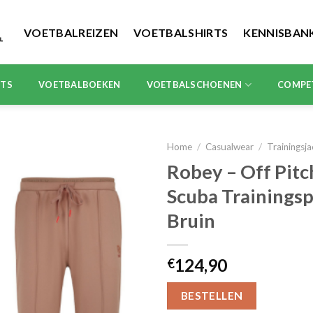
VOETBALREIZEN
VOETBALSHIRTS
KENNISBAN
RTS
VOETBALBOEKEN
VOETBALSCHOENEN
COMPE
Home
/
Casualwear
/
Trainingsj
Robey – Off Pitch
Scuba Trainingsp
Bruin
124,90
€
BESTELLEN