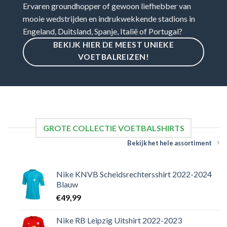
Ervaren groundhopper of gewoon liefhebber van
mooie wedstrijden en indrukwekkende stadions in
Engeland, Duitsland, Spanje, Italië of Portugal?
BEKIJK HIER DE MEEST UNIEKE
VOETBALREIZEN!
GROTE COLLECTIE VOETBALSHIRTS
Bekijk het hele assortiment
Nike KNVB Scheidsrechtersshirt 2022-2024
Blauw
€
49,99
Nike RB Leipzig Uitshirt 2022-2023