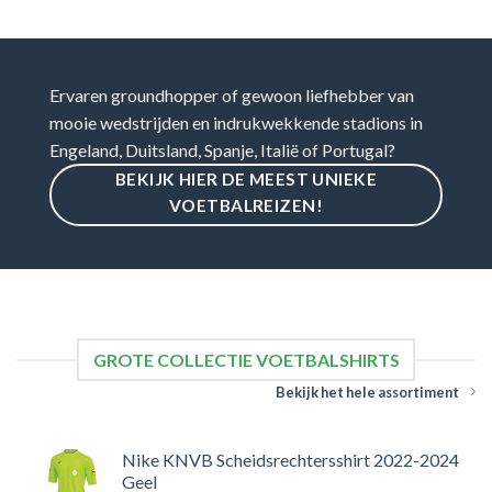
Ervaren groundhopper of gewoon liefhebber van
mooie wedstrijden en indrukwekkende stadions in
Engeland, Duitsland, Spanje, Italië of Portugal?
BEKIJK HIER DE MEEST UNIEKE
VOETBALREIZEN!
GROTE COLLECTIE VOETBALSHIRTS
Bekijk het hele assortiment
Nike KNVB Scheidsrechtersshirt 2022-2024
Geel