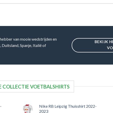
hebber van mooie wedstrijden en
BEKIJK H
Duitsland, Spanje, Italië of
VO
 COLLECTIE VOETBALSHIRTS
-
Nike RB Leipzig Thuisshirt 2022-
2023