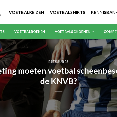
VOETBALREIZEN
VOETBALSHIRTS
KENNISBAN
RTS
VOETBALBOEKEN
VOETBALSCHOENEN
COMPE
BLESSURES
ting moeten voetbal scheenbe
de KNVB?