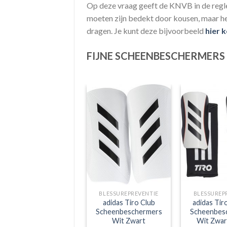
Op deze vraag geeft de KNVB in de regle
moeten zijn bedekt door kousen, maar he
dragen. Je kunt deze bijvoorbeeld
hier 
FIJNE SCHEENBESCHERMERS
BLESSUREPREVENTIE
BLESSUREPREVENTIE
BLESSUREP
Nike Charge
adidas Tiro Club
adidas Tir
Scheenbeschermers
Scheenbeschermers
Scheenbes
Kids Zwart Wit Wit
Wit Zwart
Wit Zwar