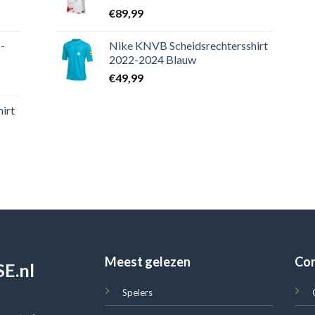
€
89,99
-
Nike KNVB Scheidsrechtersshirt
2022-2024 Blauw
€
49,99
irt
Meest gelezen
Co
E.nl
Spelers