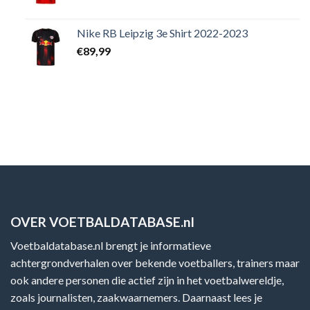
Nike RB Leipzig 3e Shirt 2022-2023
€
89,99
OVER VOETBALDATABASE.nl
Voetbaldatabase.nl brengt je informatieve
achtergrondverhalen over bekende voetballers, trainers maar
ook andere personen die actief zijn in het voetbalwereldje,
zoals journalisten, zaakwaarnemers. Daarnaast lees je