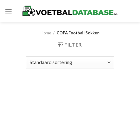
Skip
to
content
Home
/
COPA Football Sokken
FILTER