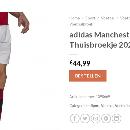
Home
/
Sport
/
Voetbal
/
Voetb
Voetbalbroek
adidas Manchest
Thuisbroekje 2
44,99
€
BESTELLEN
Artikelnummer:
1090669
Categorieën:
Sport
,
Voetbal
,
Voetbalb