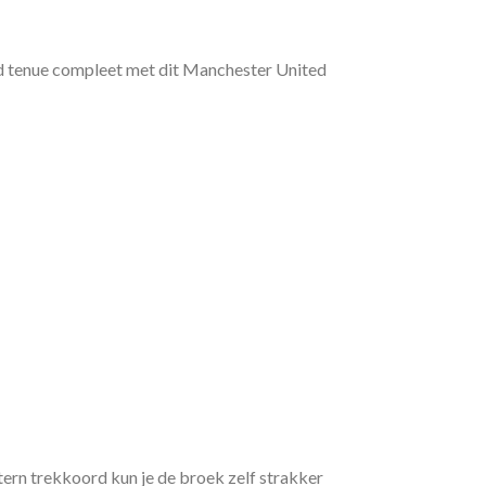
d tenue compleet met dit Manchester United
ern trekkoord kun je de broek zelf strakker