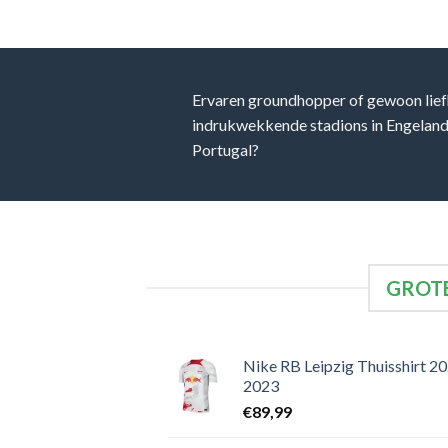
Ervaren groundhopper of gewoon lief
indrukwekkende stadions in Engeland, 
Portugal?
GROTE
Nike RB Leipzig Thuisshirt 2
2023
€
89,99