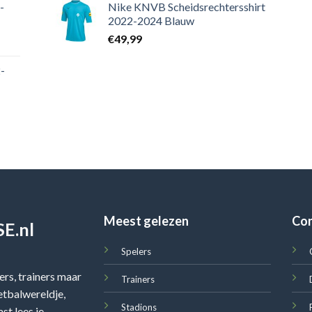
-
Nike KNVB Scheidsrechtersshirt
2022-2024 Blauw
€
49,99
-
Meest gelezen
Co
E.nl
Spelers
rs, trainers maar
Trainers
oetbalwereldje,
Stadions
st lees je