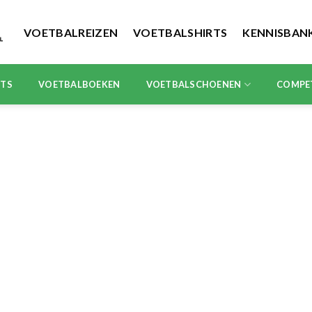
VOETBALREIZEN
VOETBALSHIRTS
KENNISBAN
RTS
VOETBALBOEKEN
VOETBALSCHOENEN
COMPE