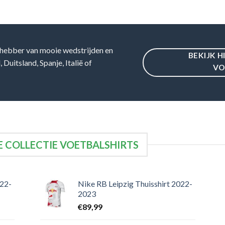
hebber van mooie wedstrijden en
BEKIJK H
Duitsland, Spanje, Italië of
VO
 COLLECTIE VOETBALSHIRTS
022-
Nike RB Leipzig Thuisshirt 2022-
2023
€
89,99