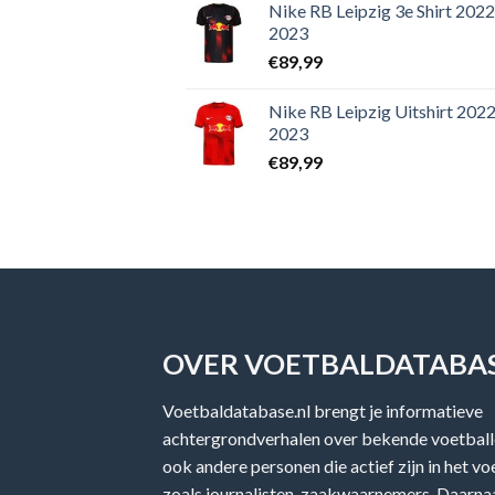
Nike RB Leipzig 3e Shirt 2022
2023
€
89,99
Nike RB Leipzig Uitshirt 2022
2023
€
89,99
OVER VOETBALDATABAS
Voetbaldatabase.nl brengt je informatieve
achtergrondverhalen over bekende voetballe
ook andere personen die actief zijn in het v
zoals journalisten, zaakwaarnemers. Daarnaa