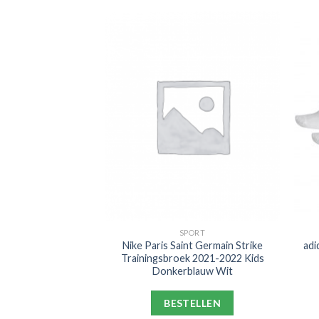
PORT
SPORT
rpool Strike
Nike Paris Saint Germain Strike
adi
k Rits 2021-2022
Trainingsbroek 2021-2022 Kids
Felrood
Donkerblauw Wit
ELLEN
BESTELLEN