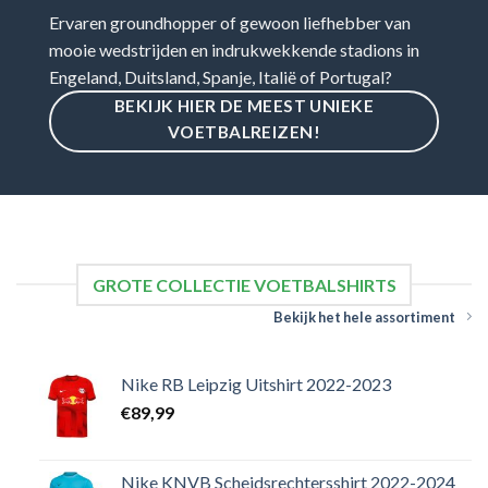
Ervaren groundhopper of gewoon liefhebber van
mooie wedstrijden en indrukwekkende stadions in
Engeland, Duitsland, Spanje, Italië of Portugal?
BEKIJK HIER DE MEEST UNIEKE
VOETBALREIZEN!
GROTE COLLECTIE VOETBALSHIRTS
Bekijk het hele assortiment
Nike RB Leipzig Uitshirt 2022-2023
€
89,99
Nike KNVB Scheidsrechtersshirt 2022-2024