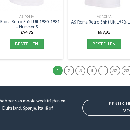
AS ROMA
AS ROMA
Roma Retro Shirt Uit 1980-1981
AS Roma Retro Shirt Uit 1998-
+ Nummer 5
€
94,95
€
89,95
BESTELLEN
BESTELLEN
1
2
3
4
…
32
33
hebber van mooie wedstrijden en
BEKIJK H
Duitsland, Spanje, Italië of
VO