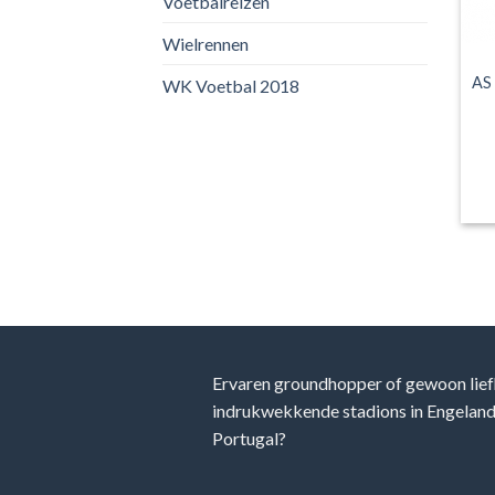
Voetbalreizen
Wielrennen
AS 
WK Voetbal 2018
Ervaren groundhopper of gewoon lief
indrukwekkende stadions in Engeland, 
Portugal?