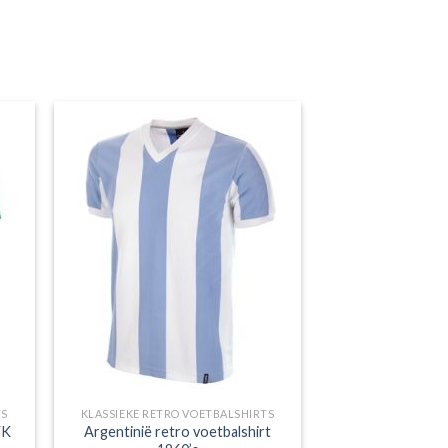
TS
KLASSIEKE RETRO VOETBALSHIRTS
WK
Argentinië retro voetbalshirt