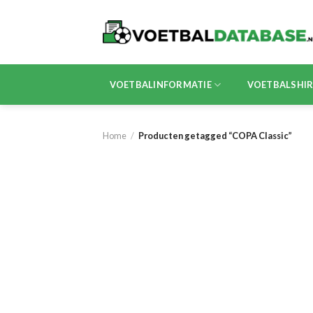
Skip
to
content
VOETBALINFORMATIE
VOETBALSHI
Home
/
Producten getagged “COPA Classic”