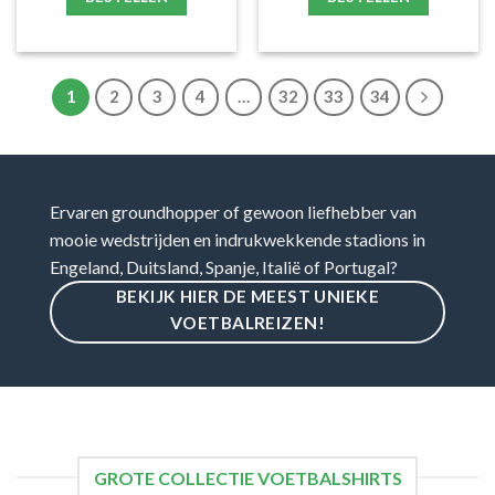
1
2
3
4
…
32
33
34
Ervaren groundhopper of gewoon liefhebber van
mooie wedstrijden en indrukwekkende stadions in
Engeland, Duitsland, Spanje, Italië of Portugal?
BEKIJK HIER DE MEEST UNIEKE
VOETBALREIZEN!
GROTE COLLECTIE VOETBALSHIRTS