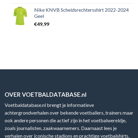
Nike KNVB Scheidsrechtersshirt 2022-2024
Geel
€
49,99
OVER VOETBALDATABASE.nl
Voetbaldatabase.nl brengt je informatieve
achtergrondverhalen over bekende voetballers, trainers maar
ook andere personen die actief zijn in het voetbalwereldje,
zoals journalisten, zaakwaarnemers. Daarnaast lees je
verhalen over iconische stadions en prachtige voetbalshirts.