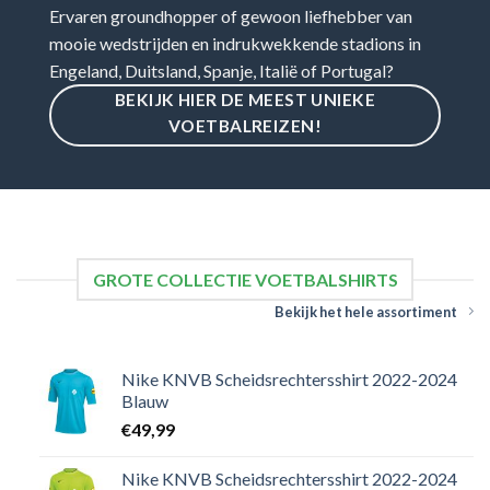
Ervaren groundhopper of gewoon liefhebber van
mooie wedstrijden en indrukwekkende stadions in
Engeland, Duitsland, Spanje, Italië of Portugal?
BEKIJK HIER DE MEEST UNIEKE
VOETBALREIZEN!
GROTE COLLECTIE VOETBALSHIRTS
Bekijk het hele assortiment
Nike KNVB Scheidsrechtersshirt 2022-2024
Blauw
€
49,99
Nike KNVB Scheidsrechtersshirt 2022-2024