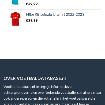
€
49,99
Nike RB Leipzig Uitshirt 2022-2023
€
89,99
OVER VOETBALDATABASE.nl
Voetbaldatabase.nl brengt je informatieve
achtergrondverhalen over bekende voetballers, trainers maar
ook andere personen die actief zijn in het voetbalwereldje,
zoals journalisten, zaakwaarnemers. Daarnaast lees je