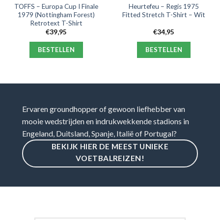
TOFFS – Europa Cup I Finale
Heurtefeu – Regis 1975
1979 (Nottingham Forest)
Fitted Stretch T-Shirt – Wit
Retrotext T-Shirt
€
39,95
€
34,95
BESTELLEN
BESTELLEN
Ervaren groundhopper of gewoon liefhebber van
mooie wedstrijden en indrukwekkende stadions in
Engeland, Duitsland, Spanje, Italië of Portugal?
BEKIJK HIER DE MEEST UNIEKE
VOETBALREIZEN!