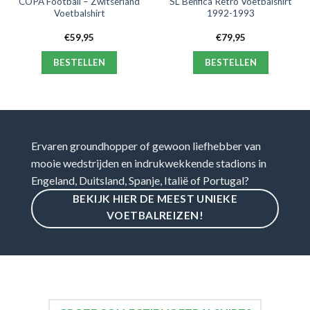
COPA Football – Zwitserland
SL Benfica Retro Voetbalshirt
Voetbalshirt
1992-1993
€
59,95
€
79,95
BESTELLEN
BESTELLEN
Ervaren groundhopper of gewoon liefhebber van
mooie wedstrijden en indrukwekkende stadions in
Engeland, Duitsland, Spanje, Italië of Portugal?
BEKIJK HIER DE MEEST UNIEKE
VOETBALREIZEN!