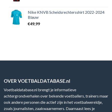
Nike KNVB Scheidsrechtersshirt 2022-2024
Blauw
€
49,99
OVER VOETBALDATABASE.nl
Voetbaldatabase.nl brengt je informatieve
achtergrondverhalen over bekende voetballers, trainers maar
ook andere personen die actief zijn in het voetbalwereldje,
zoals journalisten, zaakwaarnemers. Daarnaast lees je