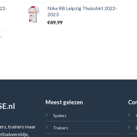
022-
Nike RB Leipzig Thuisshirt 2022-
2023
€
89,99
-
Meest gelezen
Co
E.nl
Spelers
rs, trainers maar
Trainers
oetbalwereldje,