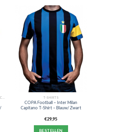
MARADONA X COPA FOOTBALL COLLECTIE
T-SHIRTS
COPA Football – Inter Milan
/
Capitano T-Shirt – Blauw/ Zwart
€
29,95
BESTELLEN