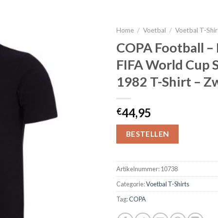
Home
/
Voetbal
/
Voetbal T-Shir
COPA Football – 
FIFA World Cup 
1982 T-Shirt – Z
44,95
€
BESTELLEN
Artikelnummer:
10738
Categorie:
Voetbal T-Shirts
Tag:
COPA