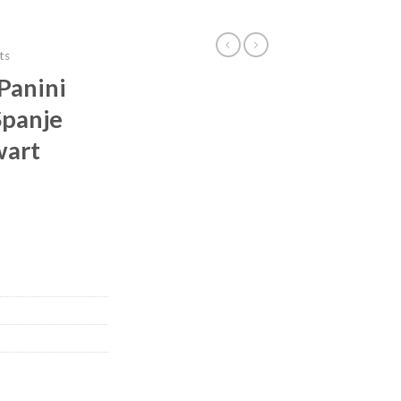
ts
Panini
Spanje
wart