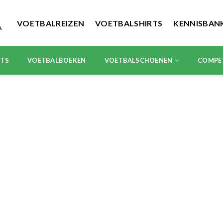
VOETBALREIZEN
VOETBALSHIRTS
KENNISBAN
RTS
VOETBALBOEKEN
VOETBALSCHOENEN
COMPE