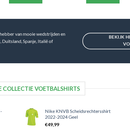
hebber van mooie wedstrijden en
BEKIJK H
Duitsland, Spanje, Italië of
VO
 COLLECTIE VOETBALSHIRTS
-
Nike KNVB Scheidsrechtersshirt
2022-2024 Geel
€
49,99