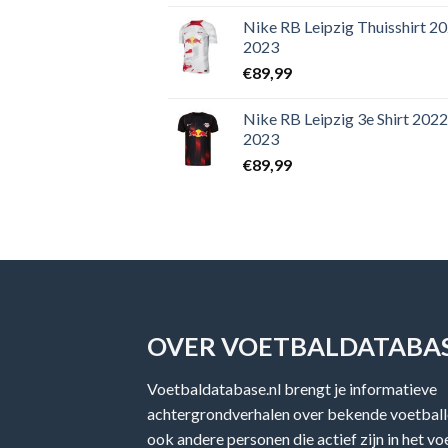
Nike RB Leipzig Thuisshirt 2
2023
€
89,99
Nike RB Leipzig 3e Shirt 2022
2023
€
89,99
OVER VOETBALDATABAS
Voetbaldatabase.nl brengt je informatieve
achtergrondverhalen over bekende voetballe
ook andere personen die actief zijn in het v