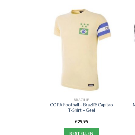
L SOKKEN
BRAZILIE
PA Boca Juniors
COPA Football – Brazilië Capitao
Casual Sokken
T-Shirt – Geel
9,95
€
29,95
ELLEN
BESTELLEN