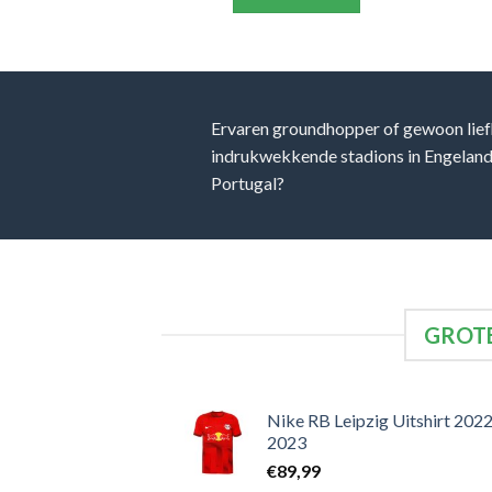
Ervaren groundhopper of gewoon lief
indrukwekkende stadions in Engeland, 
Portugal?
GROTE
Nike RB Leipzig Uitshirt 2022
2023
€
89,99