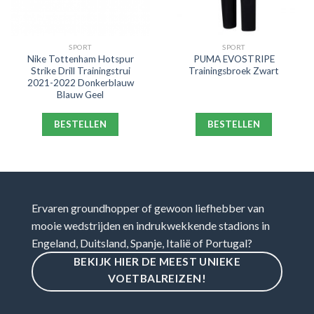
SPORT
SPORT
Nike Tottenham Hotspur
PUMA EVOSTRIPE
Strike Drill Trainingstrui
Trainingsbroek Zwart
2021-2022 Donkerblauw
Blauw Geel
BESTELLEN
BESTELLEN
Ervaren groundhopper of gewoon liefhebber van
mooie wedstrijden en indrukwekkende stadions in
Engeland, Duitsland, Spanje, Italië of Portugal?
BEKIJK HIER DE MEEST UNIEKE
VOETBALREIZEN!