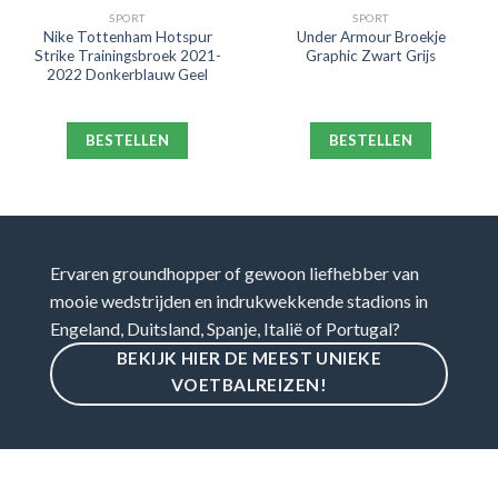
SPORT
SPORT
Nike Tottenham Hotspur
Under Armour Broekje
Strike Trainingsbroek 2021-
Graphic Zwart Grijs
2022 Donkerblauw Geel
BESTELLEN
BESTELLEN
Ervaren groundhopper of gewoon liefhebber van
mooie wedstrijden en indrukwekkende stadions in
Engeland, Duitsland, Spanje, Italië of Portugal?
BEKIJK HIER DE MEEST UNIEKE
VOETBALREIZEN!