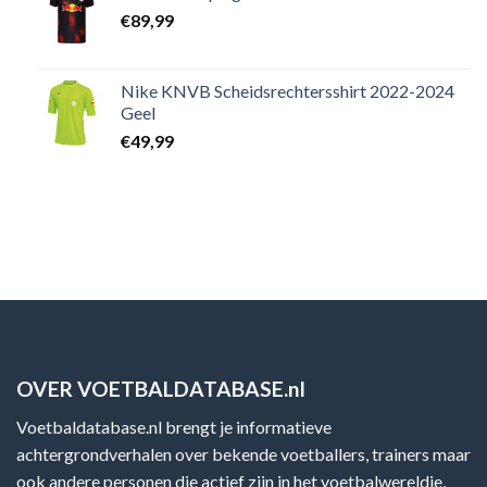
€
89,99
Nike KNVB Scheidsrechtersshirt 2022-2024
Geel
€
49,99
OVER VOETBALDATABASE.nl
Voetbaldatabase.nl brengt je informatieve
achtergrondverhalen over bekende voetballers, trainers maar
ook andere personen die actief zijn in het voetbalwereldje,