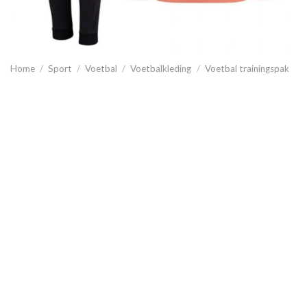
Home
/
Sport
/
Voetbal
/
Voetbalkleding
/
Voetbal trainingspak