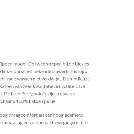
Tipped model. De twee strepen bij de biesjes
 de linkerborst het bekende lauwerkrans logo
 heel vaak wassen niet verdwijnt. De modieuze
 katoen van zeer kwalitatieve kwaliteit. De
. De Fred Perry polo´s zijn in diverse
 lichaam. 100% katoen pique.
n hoog draagcomfort als een hoog ademend
e uitstaling en voldoende bewegingsruimte.