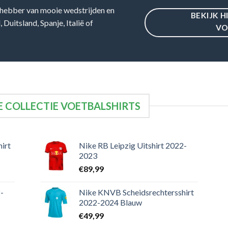
hebber van mooie wedstrijden en
BEKIJK H
Duitsland, Spanje, Italië of
VO
 COLLECTIE VOETBALSHIRTS
irt
Nike RB Leipzig Uitshirt 2022-
2023
€
89,99
-
Nike KNVB Scheidsrechtersshirt
2022-2024 Blauw
€
49,99