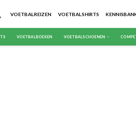
VOETBALREIZEN
VOETBALSHIRTS
KENNISBAN
RTS
VOETBALBOEKEN
VOETBALSCHOENEN
COMPE