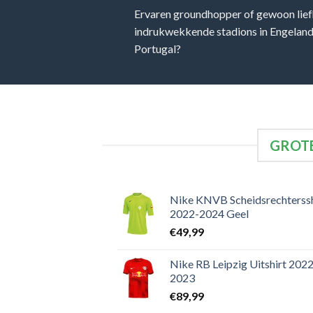
Ervaren groundhopper of gewoon lief
indrukwekkende stadions in Engeland, 
Portugal?
GROTE
Nike KNVB Scheidsrechterssh
2022-2024 Geel
€
49,99
Nike RB Leipzig Uitshirt 2022
2023
€
89,99