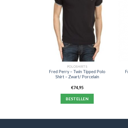
SHIRTS
POLOSHIRTS
e – Argentinië
Fred Perry – Twin Tipped Polo
F
o Shirt 1986 +
Shirt – Zwart/ Porcelain
er 10
4,95
€
74,95
ELLEN
BESTELLEN