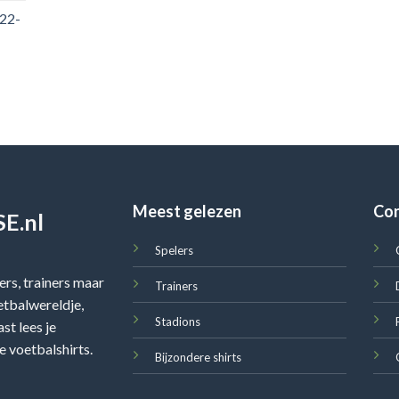
022-
Meest gelezen
Co
E.nl
Spelers
rs, trainers maar
Trainers
oetbalwereldje,
Stadions
st lees je
e voetbalshirts.
Bijzondere shirts