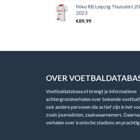
Nike RB Leipzig Thuisshirt 2
2023
€
89,99
OVER VOETBALDATABAS
Voetbaldatabase.nl brengt je informatieve
achtergrondverhalen over bekende voetballe
ook andere personen die actief zijn in het v
zoals journalisten, zaakwaarnemers. Daarnaa
verhalen over iconische stadions en prachtig