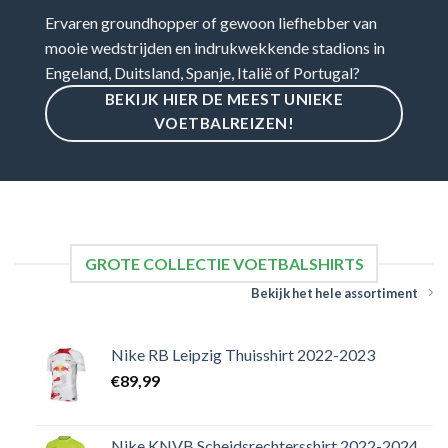
Ervaren groundhopper of gewoon liefhebber van
mooie wedstrijden en indrukwekkende stadions in
Engeland, Duitsland, Spanje, Italië of Portugal?
BEKIJK HIER DE MEEST UNIEKE
VOETBALREIZEN!
GROTE COLLECTIE VOETBALSHIRTS
Bekijk het hele assortiment
Nike RB Leipzig Thuisshirt 2022-2023
€
89,99
Nike KNVB Scheidsrechtersshirt 2022-2024