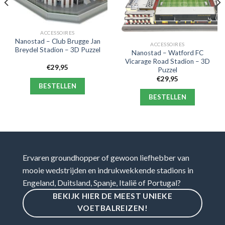
ACCESSOIRES
Nanostad – Club Brugge Jan
ACCESSOIRES
Breydel Stadion – 3D Puzzel
Nanostad – Watford FC
Vicarage Road Stadion – 3D
€
29,95
Puzzel
€
29,95
BESTELLEN
BESTELLEN
Ervaren groundhopper of gewoon liefhebber van
mooie wedstrijden en indrukwekkende stadions in
Engeland, Duitsland, Spanje, Italië of Portugal?
BEKIJK HIER DE MEEST UNIEKE
VOETBALREIZEN!