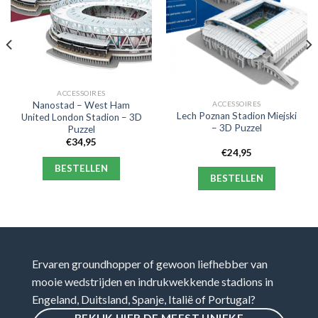
ACCESSOIRES
ACCESSOIRES
Nanostad – West Ham
Lech Poznan Stadion Miejski
United London Stadion – 3D
– 3D Puzzel
Puzzel
€
34,95
€
24,95
BESTELLEN
BESTELLEN
Ervaren groundhopper of gewoon liefhebber van
mooie wedstrijden en indrukwekkende stadions in
Engeland, Duitsland, Spanje, Italië of Portugal?
BEKIJK HIER DE MEEST UNIEKE