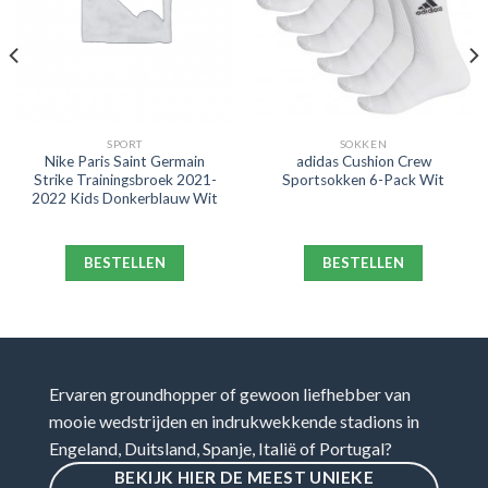
SPORT
SOKKEN
Nike Paris Saint Germain
adidas Cushion Crew
Strike Trainingsbroek 2021-
Sportsokken 6-Pack Wit
2022 Kids Donkerblauw Wit
BESTELLEN
BESTELLEN
Ervaren groundhopper of gewoon liefhebber van
mooie wedstrijden en indrukwekkende stadions in
Engeland, Duitsland, Spanje, Italië of Portugal?
BEKIJK HIER DE MEEST UNIEKE