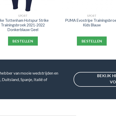
SPORT
SPORT
ike Tottenham Hotspur Strike
PUMA Evostripe Trainingsbro
Trainingsbroek 2021-2022
Kids Blauw
Donkerblauw Geel
BESTELLEN
BESTELLEN
hebber van mooie wedstrijden en
BEKIJK H
Duitsland, Spanje, Italië of
VO