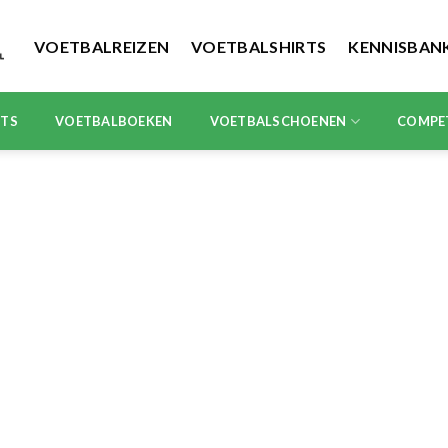
VOETBALREIZEN
VOETBALSHIRTS
KENNISBAN
RTS
VOETBALBOEKEN
VOETBALSCHOENEN
COMPE