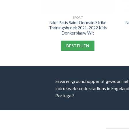
PORT
SPORT
rpool Strike
Nike Paris Saint Germain Strike
N
k 2021-2022 Kids
Trainingsbroek 2021-2022 Kids
Felrood
Donkerblauw Wit
ELLEN
BESTELLEN
Ervaren groundhopper of gewoon lief
indrukwekkende stadions in Engeland, 
Portugal?