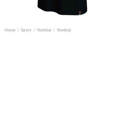
Home
/
Sport
/
Voetbal
/
Voetbal