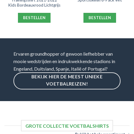
Trainingsshirt 2021-2022
Sportsokken 6-Pack Wit
Kids Bordeauxrood Lichtgrijs
BESTELLEN
BESTELLEN
Ervaren groundhopper of gewoon liefhebber van
mooie wedstrijden en indrukwekkende stadions in
Engeland, Duitsland, Spanje, Italië of Portugal?
BEKIJK HIER DE MEEST UNIEKE
VOETBALREIZEN!
GROTE COLLECTIE VOETBALSHIRTS