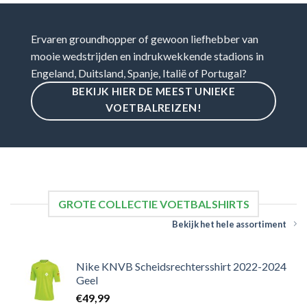
Ervaren groundhopper of gewoon liefhebber van
mooie wedstrijden en indrukwekkende stadions in
Engeland, Duitsland, Spanje, Italië of Portugal?
BEKIJK HIER DE MEEST UNIEKE
VOETBALREIZEN!
GROTE COLLECTIE VOETBALSHIRTS
Bekijk het hele assortiment
Nike KNVB Scheidsrechtersshirt 2022-2024
Geel
€
49,99