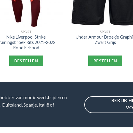
SPORT
SPORT
Nike Liverpool Strike
Under Armour Broekje Graphi
rainingsbroek Rits 2021-2022
Zwart Grijs
Rood Felrood
BESTELLEN
BESTELLEN
hebber van mooie wedstrijden en
BEKIJK H
Duitsland, Spanje, Italië of
VO