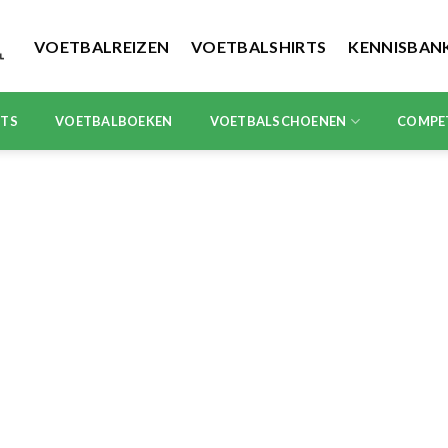
VOETBALREIZEN
VOETBALSHIRTS
KENNISBAN
RTS
VOETBALBOEKEN
VOETBALSCHOENEN
COMPE