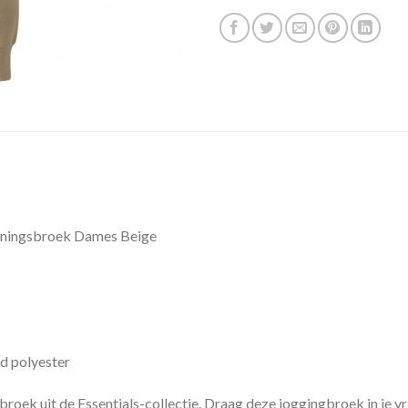
iningsbroek Dames Beige
d polyester
oek uit de Essentials-collectie. Draag deze joggingbroek in je vrij