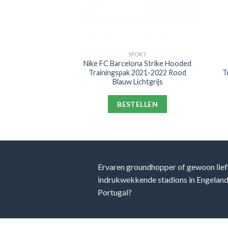
PORT
SPORT
m Hotspur Strike
Nike FC Barcelona Strike Hooded
oek 2021-2022
Trainingspak 2021-2022 Rood
T
lauw Geel
Blauw Lichtgrijs
ELLEN
BESTELLEN
Ervaren groundhopper of gewoon lief
indrukwekkende stadions in Engeland, 
Portugal?