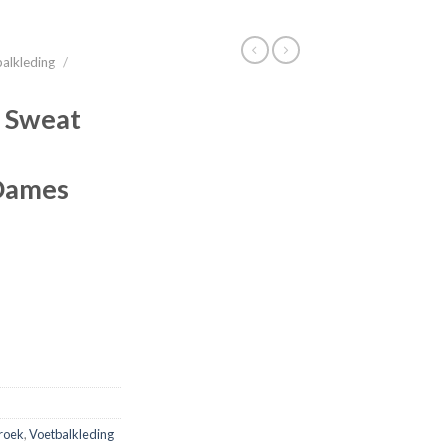
alkleding
/
 Sweat
Dames
roek
,
Voetbalkleding