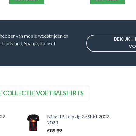
hebber van mooie wedstrijden en
BEKIJK H
Duitsland, Spanje, Italië of
VO
 COLLECTIE VOETBALSHIRTS
022-
Nike RB Leipzig 3e Shirt 2022-
2023
€
89,99