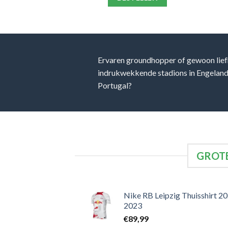
Ervaren groundhopper of gewoon lief
indrukwekkende stadions in Engeland, 
Portugal?
GROTE
Nike RB Leipzig Thuisshirt 2
2023
€
89,99