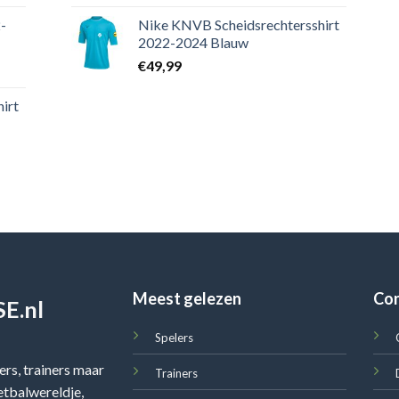
-
Nike KNVB Scheidsrechtersshirt
2022-2024 Blauw
€
49,99
irt
Meest gelezen
Co
E.nl
Spelers
rs, trainers maar
Trainers
oetbalwereldje,