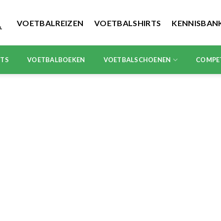
VOETBALREIZEN
VOETBALSHIRTS
KENNISBAN
RTS
VOETBALBOEKEN
VOETBALSCHOENEN
COMPE