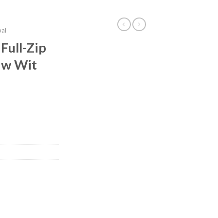
bal
Full-Zip
uw Wit