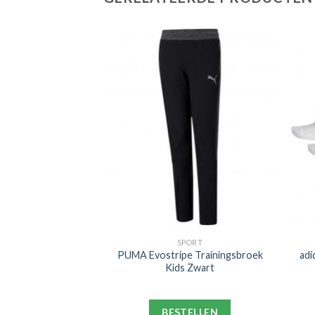
PORT
SPORT
celona Strike
PUMA Evostripe Trainingsbroek
adi
k 2021-2022 Kids
Kids Zwart
ichtgrijs
ELLEN
BESTELLEN