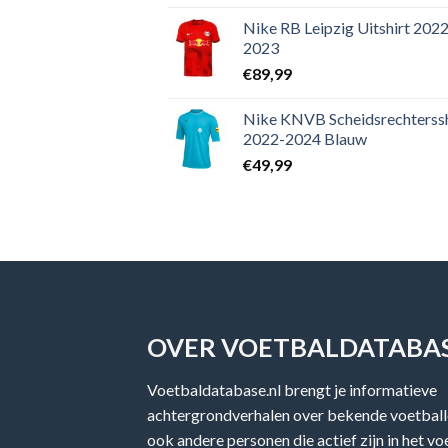
Nike RB Leipzig Uitshirt 2022
2023
€
89,99
Nike KNVB Scheidsrechterssh
2022-2024 Blauw
€
49,99
OVER VOETBALDATABAS
Voetbaldatabase.nl brengt je informatieve
achtergrondverhalen over bekende voetballe
ook andere personen die actief zijn in het v