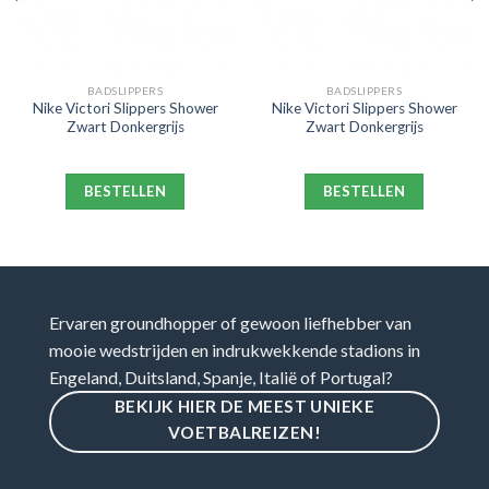
BADSLIPPERS
BADSLIPPERS
Nike Victori Slippers Shower
Nike Victori Slippers Shower
Zwart Donkergrijs
Zwart Donkergrijs
BESTELLEN
BESTELLEN
Ervaren groundhopper of gewoon liefhebber van
mooie wedstrijden en indrukwekkende stadions in
Engeland, Duitsland, Spanje, Italië of Portugal?
BEKIJK HIER DE MEEST UNIEKE
VOETBALREIZEN!