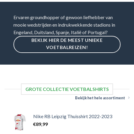
Ervaren groundhopper of gewoon liefhebber van
mooie wedstrijden en indrukwekkende stadions in
Engeland, Duitsland, Spanje, Italië of Portugal?
BEKIJK HIER DE MEEST UNIEKE
VOETBALREIZEN!
GROTE COLLECTIE VOETBALSHIRTS
Bekijk het hele assortiment
Nike RB Leipzig Thuisshirt 2022-2023
€
89,99