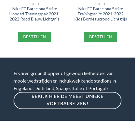
SPORT
SPORT
Nike FC Barcelona Strike
Nike FC Barcelona Strike
Hooded Trainingspak 2021-
Trainingsshirt 2021-2022
2022 Rood Blauw Lichtgrijs
Kids Bordeauxrood Lichtgrijs
BESTELLEN
BESTELLEN
Ervaren groundhopper of gewoon liefhebber van
mooie wedstrijden en indrukwekkende stadions in
Engeland, Duitsland, Spanje, Italië of Portugal?
BEKIJK HIER DE MEEST UNIEKE
VOETBALREIZEN!