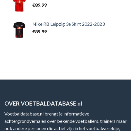
€
89,99
Nike RB Leipzig 3e Shirt 2022-2023
€
89,99
OVER VOETBALDATABASE.nl
Voetbaldatabase.nl brengt je informatieve
achtergrondverhalen over bekende voetballers, trainers maar
ook andere personen die actief zijn in het voetbalwereldje,