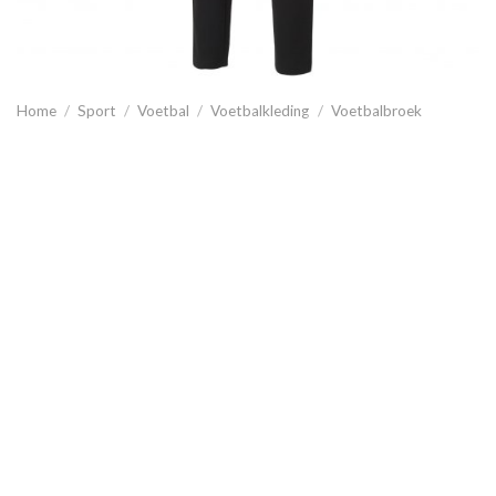
Home
/
Sport
/
Voetbal
/
Voetbalkleding
/
Voetbalbroek