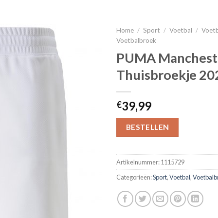
Home
/
Sport
/
Voetbal
/
Voetb
Voetbalbroek
PUMA Mancheste
Thuisbroekje 2
39,99
€
BESTELLEN
Artikelnummer:
1115729
Categorieën:
Sport
,
Voetbal
,
Voetbalb