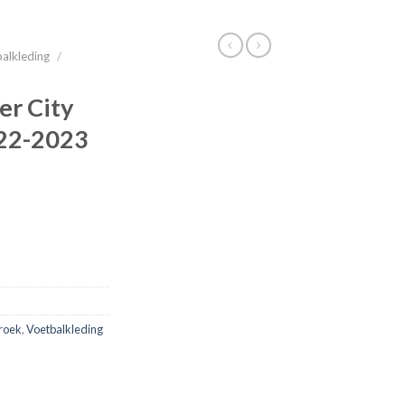
alkleding
/
r City
022-2023
roek
,
Voetbalkleding