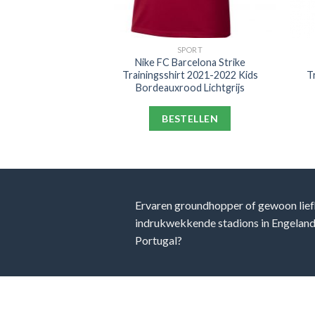
PORT
SPORT
m Hotspur Strike
Nike FC Barcelona Strike
gstrui 2021-2022
Trainingsshirt 2021-2022 Kids
T
w Blauw Geel
Bordeauxrood Lichtgrijs
ELLEN
BESTELLEN
Ervaren groundhopper of gewoon lief
indrukwekkende stadions in Engeland, 
Portugal?