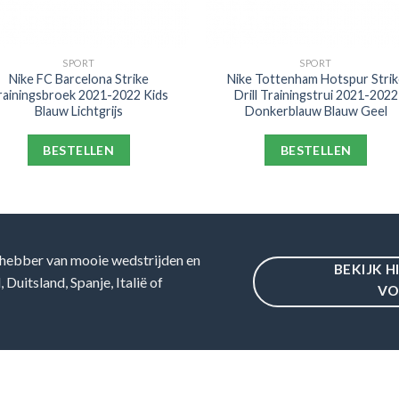
SPORT
SPORT
Nike FC Barcelona Strike
Nike Tottenham Hotspur Strik
rainingsbroek 2021-2022 Kids
Drill Trainingstrui 2021-2022
Blauw Lichtgrijs
Donkerblauw Blauw Geel
BESTELLEN
BESTELLEN
hebber van mooie wedstrijden en
BEKIJK H
Duitsland, Spanje, Italië of
VO