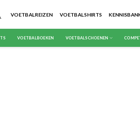
VOETBALREIZEN
VOETBALSHIRTS
KENNISBAN
RTS
VOETBALBOEKEN
VOETBALSCHOENEN
COMPE