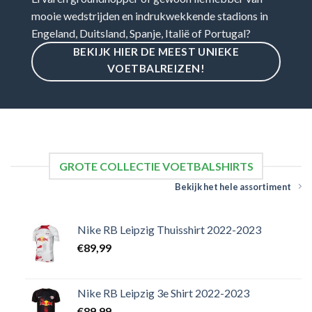
mooie wedstrijden en indrukwekkende stadions in
Engeland, Duitsland, Spanje, Italië of Portugal?
BEKIJK HIER DE MEEST UNIEKE
VOETBALREIZEN!
GROTE COLLECTIE VOETBALSHIRTS
Bekijk het hele assortiment
Nike RB Leipzig Thuisshirt 2022-2023
€
89,99
Nike RB Leipzig 3e Shirt 2022-2023
€
89,99