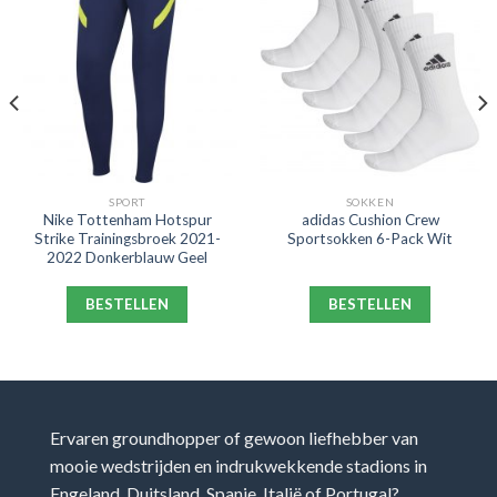
SPORT
SOKKEN
Nike Tottenham Hotspur
adidas Cushion Crew
Strike Trainingsbroek 2021-
Sportsokken 6-Pack Wit
2022 Donkerblauw Geel
BESTELLEN
BESTELLEN
Ervaren groundhopper of gewoon liefhebber van
mooie wedstrijden en indrukwekkende stadions in
Engeland, Duitsland, Spanje, Italië of Portugal?